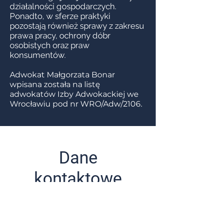
działalności gospodarczych.
Ponadto, w sferze praktyki
pozostają również sprawy z zakresu
prawa pracy, ochrony dóbr
osobistych oraz praw
konsumentów.
Adwokat Małgorzata Bonar
wpisana została na listę
adwokatów Izby Adwokackiej we
Wrocławiu pod nr WRO/Adw/2106.
Dane
kontaktowe
ul. Plac Solny 16 lokal 407